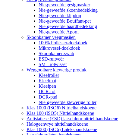
Nie-geweefde gesigmasker
Nie-geweefde skoenbedekking
Nie-geweefde klipdop
Nie-geweefde Bouffant-pet
Nie-geweefde baardbedekking
Nie-geweefde Aporn
Skoonkamer-veegmasjien
100% Poliëster-doekdoek
Mikrovesel-doekdoek
Skoonkamer-swab
ESD-ruitveër
SMT-rolwisser
Weggooibare klewerige produk
Kleefroller
Kleefmat
Kleefpen
DCR-rol
DCR-pad
Nie-geweefde klewerige roller
Klas 1000 (ISO6) Nitrielhandskoene
Klas 100 (ISO5) Nitrielhandskoene
Antistatiese (ESD) lae-chloor nitriel handskoene
Halogeenvrye nitrielhandskoene
Klas 1000 (ISO6) Latekshandskoene
Lae-chloor latex handskoene