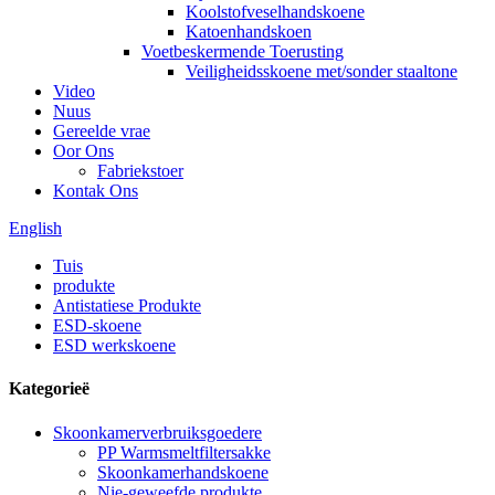
Koolstofveselhandskoene
Katoenhandskoen
Voetbeskermende Toerusting
Veiligheidsskoene met/sonder staaltone
Video
Nuus
Gereelde vrae
Oor Ons
Fabriekstoer
Kontak Ons
English
Tuis
produkte
Antistatiese Produkte
ESD-skoene
ESD werkskoene
Kategorieë
Skoonkamerverbruiksgoedere
PP Warmsmeltfiltersakke
Skoonkamerhandskoene
Nie-geweefde produkte