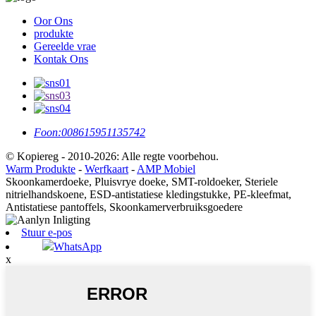
Oor Ons
produkte
Gereelde vrae
Kontak Ons
Foon:
008615951135742
© Kopiereg - 2010-2026: Alle regte voorbehou.
Warm Produkte
-
Werfkaart
-
AMP Mobiel
Skoonkamerdoeke, Pluisvrye doeke, SMT-roldoeker, Steriele
nitrielhandskoene, ESD-antistatiese kledingstukke, PE-kleefmat,
Antistatiese pantoffels, Skoonkamerverbruiksgoedere
Stuur e-pos
WhatsApp
x