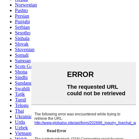
Norwegian
Pashto
Persian
Punjabi
Serbian
Sesotho
Sinhala
Slovak
Slovenian
Somali
Samoan
Scots Gaelic
Shona
Sindhi
Sundanese
Swahili
Tajik
Tamil
Telugu
Thai
Ukrainian
Urdu
Uzbek
Vietnamese
Welsh