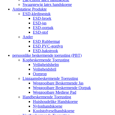
Swaargewig latex handskoene
Antistatiese Produkte
ESD-kledingstuk
ESD-broek
ESD-jas
ESD-oorpak
ESD-stof
Ander
ESD Rubbermat
ESD PVC-gordyn
ESD-hakstrook
persoonlike beskermende toerusting (PBT)
Kopbeskermende Toerusting
Veiligheidshelm
Veiligheidsbril
Oorprop
Liggaamsbeskermende Toerusting
Weggooibare Beskermende Jas
Weggooibare Beskermende Oorpak
Weggooibare Mediese Pad
Handbeskermende Toerusting
Huishoudelike Handskoene
Nylonhandskoene
Koolstofveselhandskoene