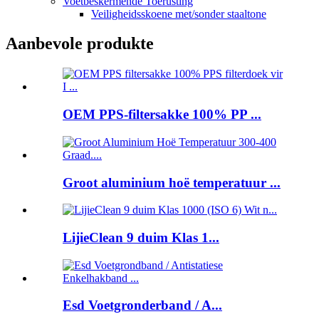
Voetbeskermende Toerusting
Veiligheidsskoene met/sonder staaltone
Aanbevole produkte
OEM PPS-filtersakke 100% PP ...
Groot aluminium hoë temperatuur ...
LijieClean 9 duim Klas 1...
Esd Voetgronderband / A...