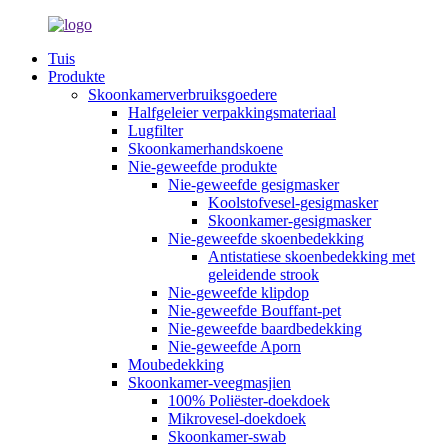
Tuis
Produkte
Skoonkamerverbruiksgoedere
Halfgeleier verpakkingsmateriaal
Lugfilter
Skoonkamerhandskoene
Nie-geweefde produkte
Nie-geweefde gesigmasker
Koolstofvesel-gesigmasker
Skoonkamer-gesigmasker
Nie-geweefde skoenbedekking
Antistatiese skoenbedekking met
geleidende strook
Nie-geweefde klipdop
Nie-geweefde Bouffant-pet
Nie-geweefde baardbedekking
Nie-geweefde Aporn
Moubedekking
Skoonkamer-veegmasjien
100% Poliëster-doekdoek
Mikrovesel-doekdoek
Skoonkamer-swab