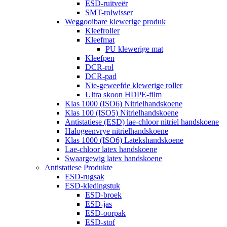
ESD-ruitveër
SMT-rolwisser
Weggooibare klewerige produk
Kleefroller
Kleefmat
PU klewerige mat
Kleefpen
DCR-rol
DCR-pad
Nie-geweefde klewerige roller
Ultra skoon HDPE-film
Klas 1000 (ISO6) Nitrielhandskoene
Klas 100 (ISO5) Nitrielhandskoene
Antistatiese (ESD) lae-chloor nitriel handskoene
Halogeenvrye nitrielhandskoene
Klas 1000 (ISO6) Latekshandskoene
Lae-chloor latex handskoene
Swaargewig latex handskoene
Antistatiese Produkte
ESD-rugsak
ESD-kledingstuk
ESD-broek
ESD-jas
ESD-oorpak
ESD-stof