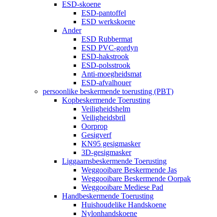
ESD-skoene
ESD-pantoffel
ESD werkskoene
Ander
ESD Rubbermat
ESD PVC-gordyn
ESD-hakstrook
ESD-polsstrook
Anti-moegheidsmat
ESD-afvalhouer
persoonlike beskermende toerusting (PBT)
Kopbeskermende Toerusting
Veiligheidshelm
Veiligheidsbril
Oorprop
Gesigverf
KN95 gesigmasker
3D-gesigmasker
Liggaamsbeskermende Toerusting
Weggooibare Beskermende Jas
Weggooibare Beskermende Oorpak
Weggooibare Mediese Pad
Handbeskermende Toerusting
Huishoudelike Handskoene
Nylonhandskoene