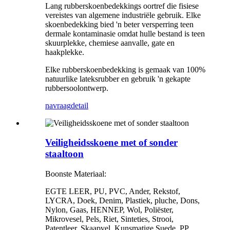
Lang rubberskoenbedekkings oortref die fisiese
vereistes van algemene industriële gebruik. Elke
skoenbedekking bied 'n beter versperring teen
dermale kontaminasie omdat hulle bestand is teen
skuurplekke, chemiese aanvalle, gate en
haakplekke.
Elke rubberskoenbedekking is gemaak van 100%
natuurlike lateksrubber en gebruik 'n gekapte
rubbersoolontwerp.
navraag
detail
Veiligheidsskoene met of sonder
staaltoon
Boonste Materiaal:
EGTE LEER, PU, ​​PVC, Ander, Rekstof,
LYCRA, Doek, Denim, Plastiek, pluche, Dons,
Nylon, Gaas, HENNEP, Wol, Poliëster,
Mikrovesel, Pels, Riet, Sinteties, Strooi,
Patentleer, Skaapvel, Kunsmatige Suede, PP,