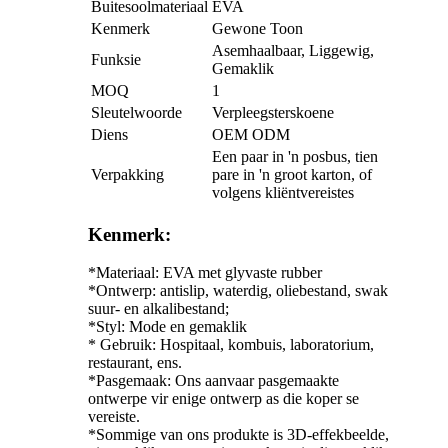
Buitesoolmateriaal
EVA
Kenmerk
Gewone Toon
Asemhaalbaar, Liggewig,
Funksie
Gemaklik
MOQ
1
Sleutelwoorde
Verpleegsterskoene
Diens
OEM ODM
Een paar in 'n posbus, tien
Verpakking
pare in 'n groot karton, of
volgens kliëntvereistes
Kenmerk:
*Materiaal: EVA met glyvaste rubber
*Ontwerp: antislip, waterdig, oliebestand, swak
suur- en alkalibestand;
*Styl: Mode en gemaklik
* Gebruik: Hospitaal, kombuis, laboratorium,
restaurant, ens.
*
Pasgemaak: Ons aanvaar pasgemaakte
ontwerpe vir enige ontwerp as die koper se
vereiste.
*Sommige van ons produkte is 3D-effekbeelde,