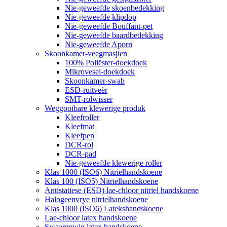
Nie-geweefde skoenbedekking
Nie-geweefde klipdop
Nie-geweefde Bouffant-pet
Nie-geweefde baardbedekking
Nie-geweefde Aporn
Skoonkamer-veegmasjien
100% Poliëster-doekdoek
Mikrovesel-doekdoek
Skoonkamer-swab
ESD-ruitveër
SMT-rolwisser
Weggooibare klewerige produk
Kleefroller
Kleefmat
Kleefpen
DCR-rol
DCR-pad
Nie-geweefde klewerige roller
Klas 1000 (ISO6) Nitrielhandskoene
Klas 100 (ISO5) Nitrielhandskoene
Antistatiese (ESD) lae-chloor nitriel handskoene
Halogeenvrye nitrielhandskoene
Klas 1000 (ISO6) Latekshandskoene
Lae-chloor latex handskoene
Swaargewig latex handskoene