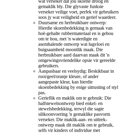
wat verseker dat jou skoene droog en
gemaklik bly. Die glyvaste funksie
verseker veilige voet, perfek vir gebruikers
soos jy wat veiligheid en gerief waardeer.
Duursame en herbruikbare ontwerp:
Hierdie skoenbedekking is gemaak van
hoë-gehalte rubbermateriaal en is gebou
om te hou, met 'n waterdigte en
asemhalende ontwerp wat lugvloei en
buigsaamheid moontlik maak. Die
herbruikbare aard daarvan maak dit 'n
omgewingsvriendelike opsie vir gereelde
gebruikers.
Aanpasbaar en veelsydig: Beskikbaar in
rooi/geel/oranje kleure, of ander
aangepaste kleur, kan hierdie
skoenbedekking by enige uitrusting of styl
pas.
Gerieflik en maklik om te gebruik: Die
halfstewelsontwerp bied enkel- en
stewelsbedekking, terwyl die sagte
silikoonvoering 'n gemaklike pasvorm
verseker. Die maklik-aan- en uittrek-
ontwerp maak dit maklik om te gebruik,
selfs vir kinders of individue met