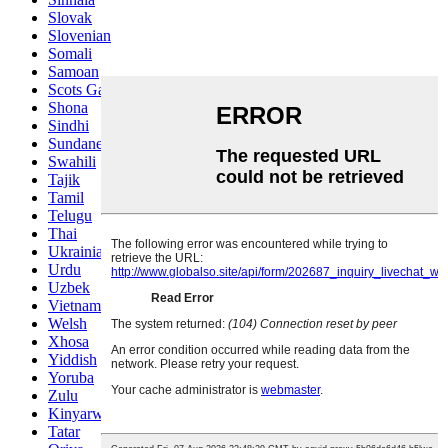
Slovak
Slovenian
Somali
Samoan
Scots Gaelic
Shona
Sindhi
Sundanese
Swahili
Tajik
Tamil
Telugu
Thai
Ukrainian
Urdu
Uzbek
Vietnamese
Welsh
Xhosa
Yiddish
Yoruba
Zulu
Kinyarwanda
Tatar