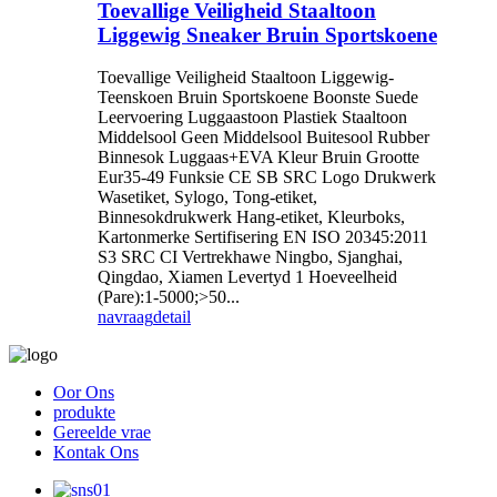
Toevallige Veiligheid Staaltoon
Liggewig Sneaker Bruin Sportskoene
Toevallige Veiligheid Staaltoon Liggewig-
Teenskoen Bruin Sportskoene Boonste Suede
Leervoering Luggaastoon Plastiek Staaltoon
Middelsool Geen Middelsool Buitesool Rubber
Binnesok Luggaas+EVA Kleur Bruin Grootte
Eur35-49 Funksie CE SB SRC Logo Drukwerk
Wasetiket, Sylogo, Tong-etiket,
Binnesokdrukwerk Hang-etiket, Kleurboks,
Kartonmerke Sertifisering EN ISO 20345:2011
S3 SRC CI Vertrekhawe Ningbo, Sjanghai,
Qingdao, Xiamen Levertyd 1 Hoeveelheid
(Pare):1-5000;>50...
navraag
detail
Oor Ons
produkte
Gereelde vrae
Kontak Ons