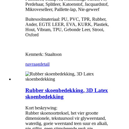
Perdehaar, Splitleer, Katoenstof, Jacquardstof,
Mikroveselleer, Paillette-lap, Nie-geweef
Buitesoolmateriaal: PU, PVC, TPR, Rubber,
Ander, EGTE LEER, EVA, KURK, Plastiek,
Hout, Vibram, TPU, Gebonde Leer, Strooi,
Oxford
Kenmerk: Staaltoon
navraag
detail
Rubber skoenbedekking, 3D Latex
skoenbedekking
Kort beskrywing:
Rubber skoenoortreksel, het vier grootte
dimensionele, tekstuursool vir glyweerstand,
waterdig, goeie weerstand teen suur en alkali,
nie-giftig, geen stimulerende reuk nie.