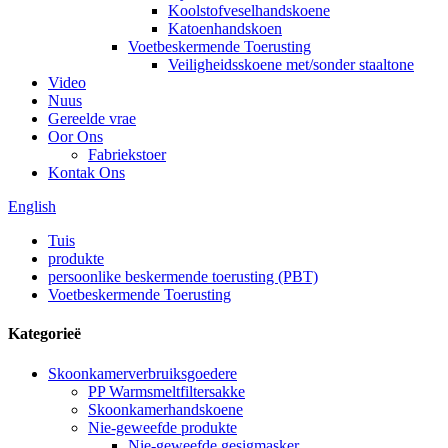
Koolstofveselhandskoene
Katoenhandskoen
Voetbeskermende Toerusting
Veiligheidsskoene met/sonder staaltone
Video
Nuus
Gereelde vrae
Oor Ons
Fabriekstoer
Kontak Ons
English
Tuis
produkte
persoonlike beskermende toerusting (PBT)
Voetbeskermende Toerusting
Kategorieë
Skoonkamerverbruiksgoedere
PP Warmsmeltfiltersakke
Skoonkamerhandskoene
Nie-geweefde produkte
Nie-geweefde gesigmasker