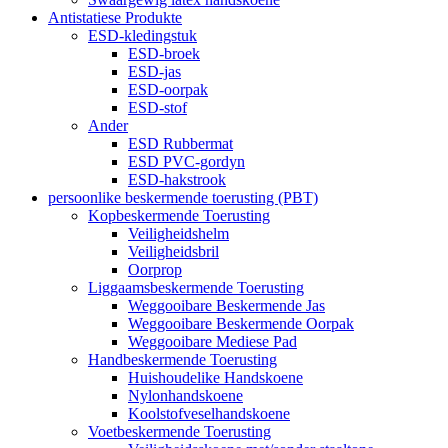
Antistatiese Produkte
ESD-kledingstuk
ESD-broek
ESD-jas
ESD-oorpak
ESD-stof
Ander
ESD Rubbermat
ESD PVC-gordyn
ESD-hakstrook
persoonlike beskermende toerusting (PBT)
Kopbeskermende Toerusting
Veiligheidshelm
Veiligheidsbril
Oorprop
Liggaamsbeskermende Toerusting
Weggooibare Beskermende Jas
Weggooibare Beskermende Oorpak
Weggooibare Mediese Pad
Handbeskermende Toerusting
Huishoudelike Handskoene
Nylonhandskoene
Koolstofveselhandskoene
Voetbeskermende Toerusting