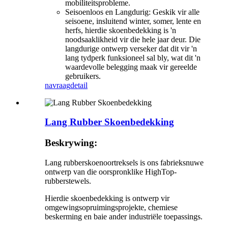
mobiliteitsprobleme.
Seisoenloos en Langdurig: Geskik vir alle
seisoene, insluitend winter, somer, lente en
herfs, hierdie skoenbedekking is 'n
noodsaaklikheid vir die hele jaar deur. Die
langdurige ontwerp verseker dat dit vir 'n
lang tydperk funksioneel sal bly, wat dit 'n
waardevolle belegging maak vir gereelde
gebruikers.
navraag
detail
Lang Rubber Skoenbedekking
Beskrywing:
Lang rubberskoenoortreksels is ons fabrieksnuwe
ontwerp van die oorspronklike HighTop-
rubberstewels.
Hierdie skoenbedekking is ontwerp vir
omgewingsopruimingsprojekte, chemiese
beskerming en baie ander industriële toepassings.