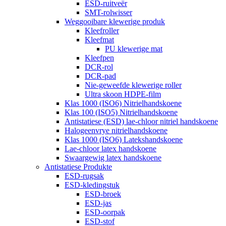
ESD-ruitveër
SMT-rolwisser
Weggooibare klewerige produk
Kleefroller
Kleefmat
PU klewerige mat
Kleefpen
DCR-rol
DCR-pad
Nie-geweefde klewerige roller
Ultra skoon HDPE-film
Klas 1000 (ISO6) Nitrielhandskoene
Klas 100 (ISO5) Nitrielhandskoene
Antistatiese (ESD) lae-chloor nitriel handskoene
Halogeenvrye nitrielhandskoene
Klas 1000 (ISO6) Latekshandskoene
Lae-chloor latex handskoene
Swaargewig latex handskoene
Antistatiese Produkte
ESD-rugsak
ESD-kledingstuk
ESD-broek
ESD-jas
ESD-oorpak
ESD-stof