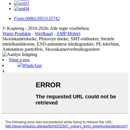
Foon:
008615951135742
© Kopiereg - 2010-2026: Alle regte voorbehou.
Warm Produkte
-
Werfkaart
-
AMP Mobiel
Skoonkamerdoeke, Pluisvrye doeke, SMT-roldoeker, Steriele
nitrielhandskoene, ESD-antistatiese kledingstukke, PE-kleefmat,
Antistatiese pantoffels, Skoonkamerverbruiksgoedere
Stuur e-pos
WhatsApp
x