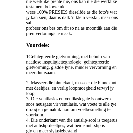
nie werklike prente nie, ons kan nie die werklike
testament belowe nie.
wees 100% PRESIES dieselfde as die foto's wat
jy kan sien, daar is dalk 'n klein verskil, maar ons
sal
probeer ons bes om dit so na as moontlik aan die
prentvertonings te maak.
Voordele:
1
Geïntegreerde gietvorming, met behulp van
naatlose inspuitgiettegnologie, geïntegreerde
gietvorming, gladde lyne, minder vervorming en
meer duursaam.
2. Masseer die binnekant, masseer die binnekant
met deeltjies, en verlig loopmoegheid terwyl jy
loop;
3. Die ventilasie- en ventilasiegate is ontwerp
soos neusgate vir ventilasie, wat voete te alle tye
droog en gemaklik hou om voetbesmetting te
voorkom.
4. Die onderkant van die antislip-sool is toegerus
met antislip-deeltjies, wat beide anti-slip is
gly en meer slytasiebestand