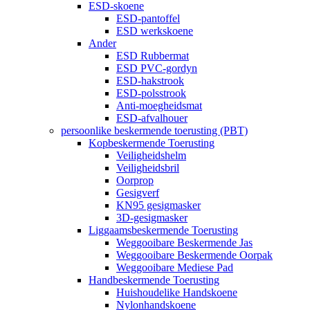
ESD-skoene
ESD-pantoffel
ESD werkskoene
Ander
ESD Rubbermat
ESD PVC-gordyn
ESD-hakstrook
ESD-polsstrook
Anti-moegheidsmat
ESD-afvalhouer
persoonlike beskermende toerusting (PBT)
Kopbeskermende Toerusting
Veiligheidshelm
Veiligheidsbril
Oorprop
Gesigverf
KN95 gesigmasker
3D-gesigmasker
Liggaamsbeskermende Toerusting
Weggooibare Beskermende Jas
Weggooibare Beskermende Oorpak
Weggooibare Mediese Pad
Handbeskermende Toerusting
Huishoudelike Handskoene
Nylonhandskoene