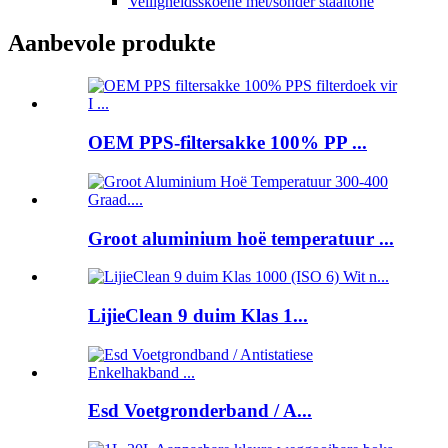
Veiligheidsskoene met/sonder staaltone
Aanbevole produkte
OEM PPS-filtersakke 100% PP ...
Groot aluminium hoë temperatuur ...
LijieClean 9 duim Klas 1...
Esd Voetgronderband / A...