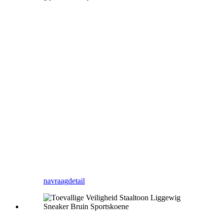
navraag
detail