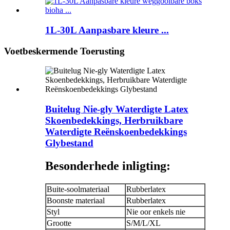
1L-30L Aanpasbare kleure ...
Voetbeskermende Toerusting
Buitelug Nie-gly Waterdigte Latex
Skoenbedekkings, Herbruikbare
Waterdigte Reënskoenbedekkings
Glybestand
Besonderhede inligting:
Buite-soolmateriaal
Rubberlatex
Boonste materiaal
Rubberlatex
Styl
Nie oor enkels nie
Grootte
S/M/L/XL