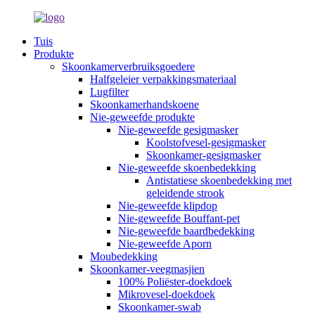
Tuis
Produkte
Skoonkamerverbruiksgoedere
Halfgeleier verpakkingsmateriaal
Lugfilter
Skoonkamerhandskoene
Nie-geweefde produkte
Nie-geweefde gesigmasker
Koolstofvesel-gesigmasker
Skoonkamer-gesigmasker
Nie-geweefde skoenbedekking
Antistatiese skoenbedekking met
geleidende strook
Nie-geweefde klipdop
Nie-geweefde Bouffant-pet
Nie-geweefde baardbedekking
Nie-geweefde Aporn
Moubedekking
Skoonkamer-veegmasjien
100% Poliëster-doekdoek
Mikrovesel-doekdoek
Skoonkamer-swab