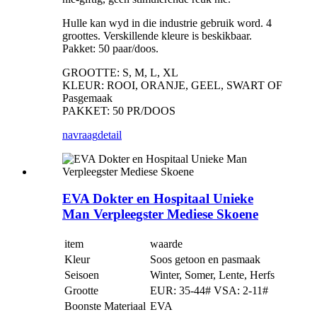
Hulle kan wyd in die industrie gebruik word. 4
groottes. Verskillende kleure is beskikbaar.
Pakket: 50 paar/doos.
GROOTTE: S, M, L, XL
KLEUR: ROOI, ORANJE, GEEL, SWART OF
Pasgemaak
PAKKET: 50 PR/DOOS
navraag
detail
EVA Dokter en Hospitaal Unieke
Man Verpleegster Mediese Skoene
item
waarde
Kleur
Soos getoon en pasmaak
Seisoen
Winter, Somer, Lente, Herfs
Grootte
EUR: 35-44# VSA: 2-11#
Boonste Materiaal
EVA