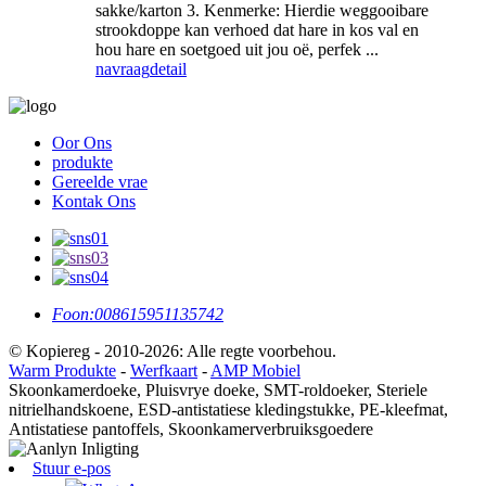
sakke/karton 3. Kenmerke: Hierdie weggooibare
strookdoppe kan verhoed dat hare in kos val en
hou hare en soetgoed uit jou oë, perfek ...
navraag
detail
Oor Ons
produkte
Gereelde vrae
Kontak Ons
Foon:
008615951135742
© Kopiereg - 2010-2026: Alle regte voorbehou.
Warm Produkte
-
Werfkaart
-
AMP Mobiel
Skoonkamerdoeke, Pluisvrye doeke, SMT-roldoeker, Steriele
nitrielhandskoene, ESD-antistatiese kledingstukke, PE-kleefmat,
Antistatiese pantoffels, Skoonkamerverbruiksgoedere
Stuur e-pos