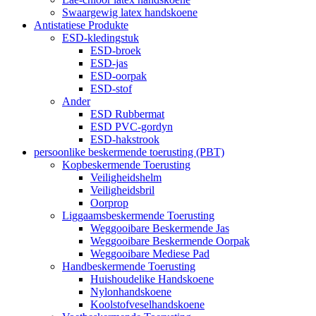
Swaargewig latex handskoene
Antistatiese Produkte
ESD-kledingstuk
ESD-broek
ESD-jas
ESD-oorpak
ESD-stof
Ander
ESD Rubbermat
ESD PVC-gordyn
ESD-hakstrook
persoonlike beskermende toerusting (PBT)
Kopbeskermende Toerusting
Veiligheidshelm
Veiligheidsbril
Oorprop
Liggaamsbeskermende Toerusting
Weggooibare Beskermende Jas
Weggooibare Beskermende Oorpak
Weggooibare Mediese Pad
Handbeskermende Toerusting
Huishoudelike Handskoene
Nylonhandskoene
Koolstofveselhandskoene