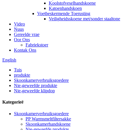
Koolstofveselhandskoene
Katoenhandskoen
Voetbeskermende Toerusting
Veiligheidsskoene met/sonder staaltone
Video
Nuus
Gereelde vrae
Oor Ons
Fabriekstoer
Kontak Ons
English
Tuis
produkte
Skoonkamerverbruiksgoedere
Nie-geweefde produkte
Nie-geweefde klipdop
Kategorieë
Skoonkamerverbruiksgoedere
PP Warmsmeltfiltersakke
Skoonkamerhandskoene
Nie-geweefde produkte