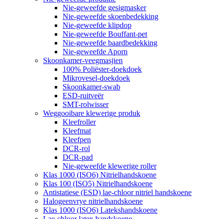
Nie-geweefde gesigmasker
Nie-geweefde skoenbedekking
Nie-geweefde klipdop
Nie-geweefde Bouffant-pet
Nie-geweefde baardbedekking
Nie-geweefde Aporn
Skoonkamer-veegmasjien
100% Poliëster-doekdoek
Mikrovesel-doekdoek
Skoonkamer-swab
ESD-ruitveër
SMT-rolwisser
Weggooibare klewerige produk
Kleefroller
Kleefmat
Kleefpen
DCR-rol
DCR-pad
Nie-geweefde klewerige roller
Klas 1000 (ISO6) Nitrielhandskoene
Klas 100 (ISO5) Nitrielhandskoene
Antistatiese (ESD) lae-chloor nitriel handskoene
Halogeenvrye nitrielhandskoene
Klas 1000 (ISO6) Latekshandskoene
Lae-chloor latex handskoene