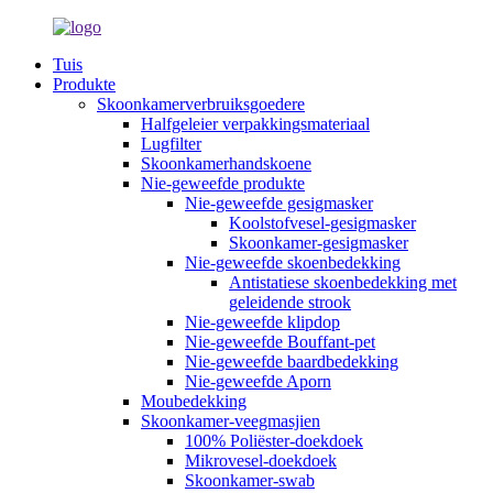
Tuis
Produkte
Skoonkamerverbruiksgoedere
Halfgeleier verpakkingsmateriaal
Lugfilter
Skoonkamerhandskoene
Nie-geweefde produkte
Nie-geweefde gesigmasker
Koolstofvesel-gesigmasker
Skoonkamer-gesigmasker
Nie-geweefde skoenbedekking
Antistatiese skoenbedekking met
geleidende strook
Nie-geweefde klipdop
Nie-geweefde Bouffant-pet
Nie-geweefde baardbedekking
Nie-geweefde Aporn
Moubedekking
Skoonkamer-veegmasjien
100% Poliëster-doekdoek
Mikrovesel-doekdoek
Skoonkamer-swab