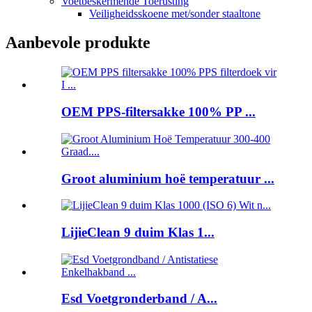
Voetbeskermende Toerusting
Veiligheidsskoene met/sonder staaltone
Aanbevole produkte
OEM PPS-filtersakke 100% PP ...
Groot aluminium hoë temperatuur ...
LijieClean 9 duim Klas 1...
Esd Voetgronderband / A...