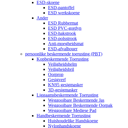
ESD-skoene
ESD-pantoffel
ESD werkskoene
Ander
ESD Rubbermat
ESD PVC-gordyn
ESD-hakstrook
ESD-polsstrook
Anti-moegheidsmat
ESD-afvalhouer
persoonlike beskermende toerusting (PBT)
Kopbeskermende Toerusting
Veiligheidshelm
Veiligheidsbril
Oorprop
Gesigverf
KN95 gesigmasker
3D-gesigmasker
Liggaamsbeskermende Toerusting
Weggooibare Beskermende Jas
Weggooibare Beskermende Oorpak
Weggooibare Mediese Pad
Handbeskermende Toerusting
Huishoudelike Handskoene
Nylonhandskoene