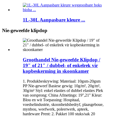
1L-30L Aanpasbare kleure ...
Nie-geweefde klipdop
Groothandel Nie-geweefde Klipdop /
19″ of 21″ / dubbel- of enkelrek vir
kopbeskerming in skoonkamer
1. Produkbeskrywing: Materiaal: 10gsm-20gsm
PP Nie-geweef Basiese gewig: 10g/m², 20g/m²,
30g/m² Styl: enkel elasties of dubbel elasties Plek
van oorsprong: China Afmetings: 19'',21'' Kleur:
Blou en wit Toepassing: Hospitaal,
voedselindustrie, skoonheidsbedryf, plaasgeboue,
mynbou, weefwerk, poleerwerk, apteek,
hardeware Prent: 2. Pakket 100 stuks/sak 20