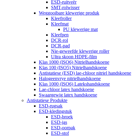
ESD-ruitveër
SMT-rolwisser
Weggooibare klewerige produk
Kleefroller
Kleefmat
PU klewerige mat
Kleefpen
DCR-rol
DCR-pad
Nie-geweefde klewerige roller
Ultra skoon HDPE-film
Klas 1000 (ISO6) Nitrielhandskoene
Klas 100 (ISO5) Nitrielhandskoene
Antistatiese (ESD) lae-chloor nitriel handskoene
Halogeenvrye nitrielhandskoene
Klas 1000 (ISO6) Latekshandskoene
Lae-chloor latex handskoene
Swaargewig latex handskoene
Antistatiese Produkte
ESD-rugsak
ESD-kledingstuk
ESD-broek
ESD-jas
ESD-oorpak
ESD-stof