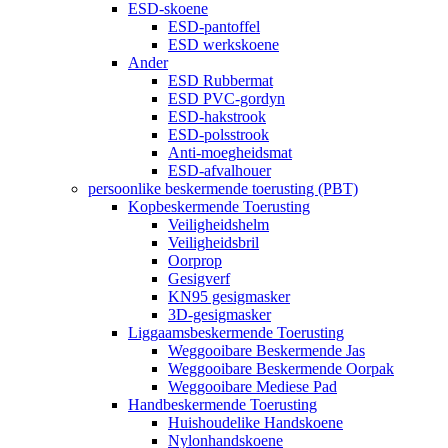
ESD-skoene
ESD-pantoffel
ESD werkskoene
Ander
ESD Rubbermat
ESD PVC-gordyn
ESD-hakstrook
ESD-polsstrook
Anti-moegheidsmat
ESD-afvalhouer
persoonlike beskermende toerusting (PBT)
Kopbeskermende Toerusting
Veiligheidshelm
Veiligheidsbril
Oorprop
Gesigverf
KN95 gesigmasker
3D-gesigmasker
Liggaamsbeskermende Toerusting
Weggooibare Beskermende Jas
Weggooibare Beskermende Oorpak
Weggooibare Mediese Pad
Handbeskermende Toerusting
Huishoudelike Handskoene
Nylonhandskoene