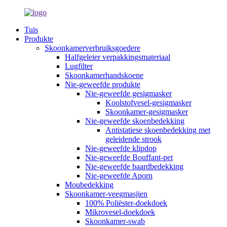
Tuis
Produkte
Skoonkamerverbruiksgoedere
Halfgeleier verpakkingsmateriaal
Lugfilter
Skoonkamerhandskoene
Nie-geweefde produkte
Nie-geweefde gesigmasker
Koolstofvesel-gesigmasker
Skoonkamer-gesigmasker
Nie-geweefde skoenbedekking
Antistatiese skoenbedekking met
geleidende strook
Nie-geweefde klipdop
Nie-geweefde Bouffant-pet
Nie-geweefde baardbedekking
Nie-geweefde Aporn
Moubedekking
Skoonkamer-veegmasjien
100% Poliëster-doekdoek
Mikrovesel-doekdoek
Skoonkamer-swab