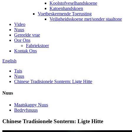
Koolstofveselhandskoene
Katoenhandskoen
Voetbeskermende Toerusting
Veiligheidsskoene met/sonder staaltone
Video
Nuus
Gereelde vrae
Oor Ons
Fabriekstoer
Kontak Ons
English
Tuis
Nuus
Chinese Tradisionele Sonterm: Ligte Hitte
Nuus
Maatskappy Nuus
Bedryfsnuus
Chinese Tradisionele Sonterm: Ligte Hitte