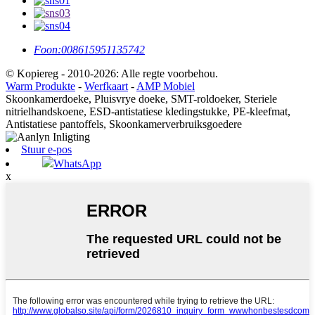
Foon:
008615951135742
© Kopiereg - 2010-2026: Alle regte voorbehou.
Warm Produkte
-
Werfkaart
-
AMP Mobiel
Skoonkamerdoeke, Pluisvrye doeke, SMT-roldoeker, Steriele
nitrielhandskoene, ESD-antistatiese kledingstukke, PE-kleefmat,
Antistatiese pantoffels, Skoonkamerverbruiksgoedere
Stuur e-pos
WhatsApp
x