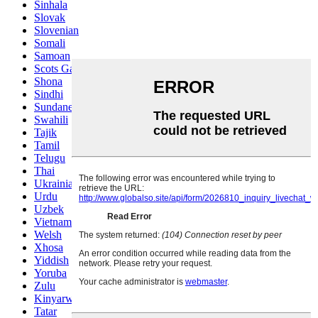
Sinhala
Slovak
Slovenian
Somali
Samoan
Scots Gaelic
Shona
Sindhi
Sundanese
Swahili
Tajik
Tamil
Telugu
Thai
Ukrainian
Urdu
Uzbek
Vietnamese
Welsh
Xhosa
Yiddish
Yoruba
Zulu
Kinyarwanda
Tatar