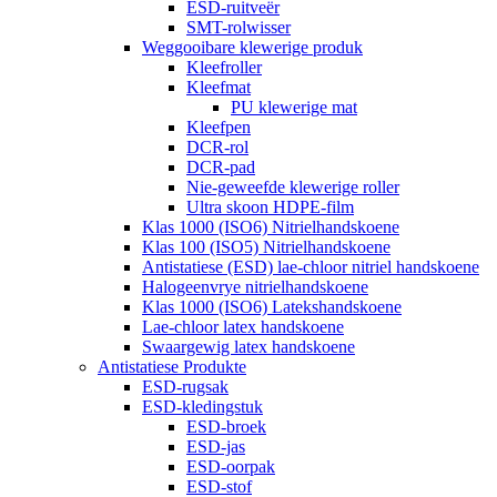
ESD-ruitveër
SMT-rolwisser
Weggooibare klewerige produk
Kleefroller
Kleefmat
PU klewerige mat
Kleefpen
DCR-rol
DCR-pad
Nie-geweefde klewerige roller
Ultra skoon HDPE-film
Klas 1000 (ISO6) Nitrielhandskoene
Klas 100 (ISO5) Nitrielhandskoene
Antistatiese (ESD) lae-chloor nitriel handskoene
Halogeenvrye nitrielhandskoene
Klas 1000 (ISO6) Latekshandskoene
Lae-chloor latex handskoene
Swaargewig latex handskoene
Antistatiese Produkte
ESD-rugsak
ESD-kledingstuk
ESD-broek
ESD-jas
ESD-oorpak
ESD-stof